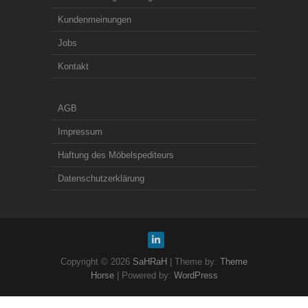
Kundenmeinungen
Jobs
Kontakt
AGB
Impressum
Haftung des Möbelspediteurs
Datenschutzerklärung
Copyright © 2026
SaHRaH
| Theme by:
Theme
Horse
| Powered by:
WordPress