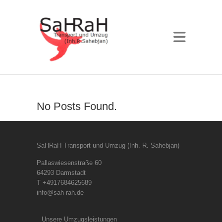
No Posts Found.
SaHRaH Transport und Umzug (Inh. R. Sahebjan)
Pallaswiesenstraße 60
64293 Darmstadt
T +4917684625689
info@sah-rah.de
Unsere Umzugsleistungen