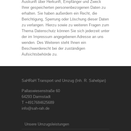
Auskunft über Herkunft, Empfänger und Zweck
Ihrer gespeicherten personenbezogenen Daten zu
erhalten. Sie haben außerdem ein Recht, die
Berichtigung, Sperrung oder Löschung dieser Daten
zu verlangen. Hierzu sowie zu weiteren Fragen zum
Thema Datenschutz können Sie sich jederzeit unter
der im Impressum angegebenen Adresse an uns
wenden. Des Weiteren steht Ihnen ein
Beschwerderecht bei der zuständigen
Aufsichtsbehörde zu.
SaHRaH Transport und Umzug (Inh. R. Sahebjan)
Pallaswiesenstraße 60
64293 Darmstadt
T +4917684625689
info@sah-rah.de
Unsere Umzugsleistungen