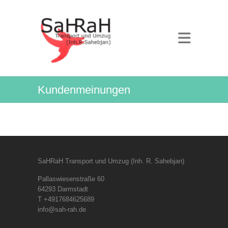
Kundenmeinungen
SaHRaH Transport und Umzug (Inh. R. Sahebjan)
Pallaswiesenstraße 60
64293 Darmstadt
T +4917684625689
info@sah-rah.de