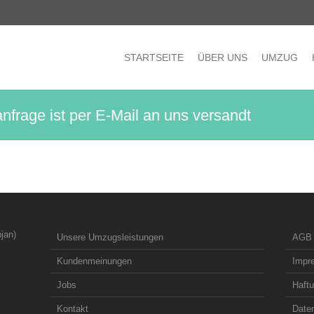
STARTSEITE
ÜBER UNS
UMZUG
nfrage ist per E-Mail an uns versandt
jan)
Unsere Umzugsleistungen
AGB
Kundenmeinungen
Impr
Jobs
Haft
Kontakt
Date