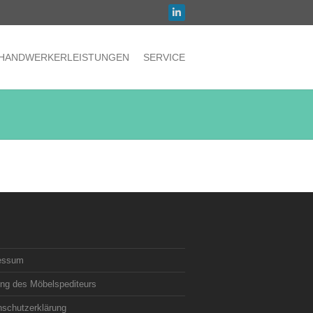
HANDWERKERLEISTUNGEN
SERVICE
essum
ung des Möbelspediteurs
nschutzerklärung