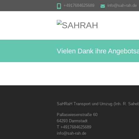
+4917684625689
info@sah-rah.de
Vielen Dank ihre Angebotsa
SaHRaH Transport und Umzug (Inh. R. Saheb
Pallaswiesenstraße 60
64293 Darmstadt
T +4917684625689
info@sah-rah.de